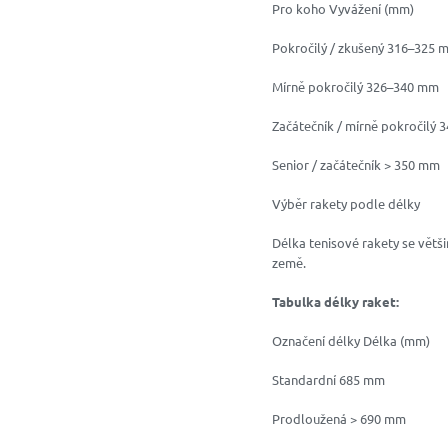
Pro koho Vyvážení (mm)
Pokročilý / zkušený 316–325 
Mírně pokročilý 326–340 mm
Začátečník / mírně pokročilý
Senior / začátečník > 350 mm
Výběr rakety podle délky
Délka tenisové rakety se větši
země.
Tabulka délky raket:
Označení délky Délka (mm)
Standardní 685 mm
Prodloužená > 690 mm