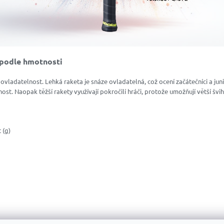
 podle hmotnosti
 ovladatelnost. Lehká raketa je snáze ovladatelná, což ocení začátečníci a juni
st. Naopak těžší rakety využívají pokročilí hráči, protože umožňují větší švih
 (g)