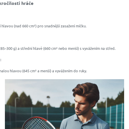
ročilosti hráče
ší hlavou (nad 660 cm²) pro snadnější zasažení míčku.
285–300 g) a střední hlavě (660 cm² nebo menší) s vyvážením na střed.
:
s malou hlavou (645 cm² a menší) a vyvážením do ruky.