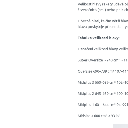
Velikost hlavy rakety udává p
čtverečních (cm²) nebo palcích
Obecně platí, že čím větší hl
hlava poskytuje přesnost a rych
Tabulka velikostí hlavy:
Označení velikosti hlavy Veliko
Super Oversize > 740 cm² > 115
Oversize 690–739 cm² 107–114
Midplus 3 660–689 cm² 102–10
Midplus 2 645–659 cm² 100–10
Midplus 1 601–644 cm² 94–99 i
Midsize < 600 cm² < 93 in²