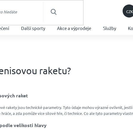
CZK
HLEDAT
ečení
Další sporty
Akce a výprodeje
Služby
Ko
tenisovou raketu?
sových raket
sové rakety jsou technické parametry. Tyto údaje mohou výrazně ovlivnit, jestli
hráče, a zda pomůže více silové hře, či technice. Co ale tyto parametry vlast
podle velikosti hlavy