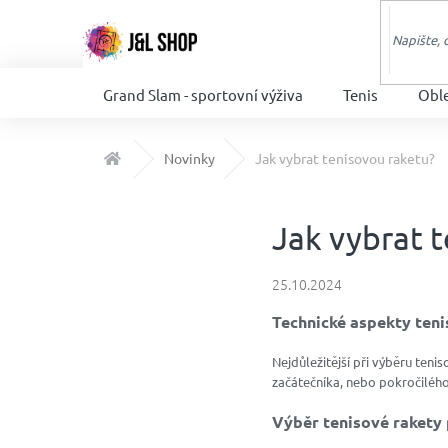
Přejít
na
obsah
Grand Slam - sportovní výživa
Tenis
Obl
Domů
Novinky
Jak vybrat tenisovou raketu?
Jak vybrat 
25.10.2024
Technické aspekty teni
Nejdůležitější při výběru teni
začátečníka, nebo pokročilého 
Výběr tenisové rakety 