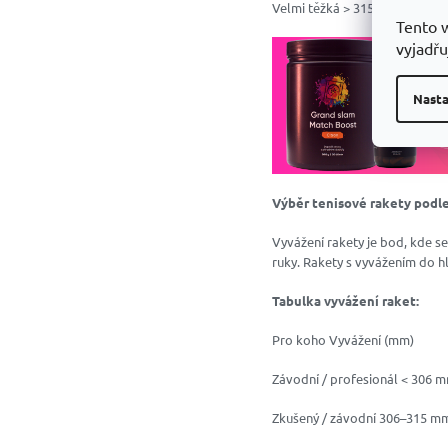
Velmi těžká > 315 g
Tento 
vyjadřu
Nasta
Výběr tenisové rakety podl
Vyvážení rakety je bod, kde se
ruky. Rakety s vyvážením do hla
Tabulka vyvážení raket:
Pro koho Vyvážení (mm)
Závodní / profesionál < 306 
Zkušený / závodní 306–315 m