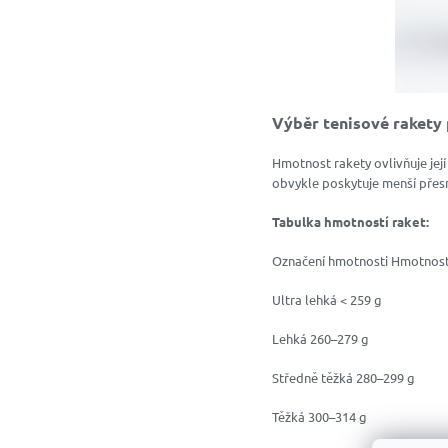
Výběr tenisové rakety
Hmotnost rakety ovlivňuje její
obvykle poskytuje menší přesno
Tabulka hmotností raket:
Označení hmotnosti Hmotnost
Ultra lehká < 259 g
Lehká 260–279 g
Středně těžká 280–299 g
Těžká 300–314 g