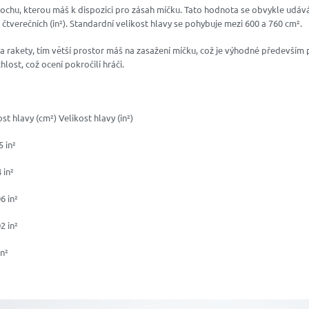
lochu, kterou máš k dispozici pro zásah míčku. Tato hodnota se obvykle udáv
 čtverečních (in²). Standardní velikost hlavy se pohybuje mezi 600 a 760 cm².
ava rakety, tím větší prostor máš na zasažení míčku, což je výhodné především
lost, což ocení pokročilí hráči.
st hlavy (cm²) Velikost hlavy (in²)
 in²
 in²
6 in²
2 in²
n²