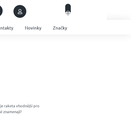
Nákupní
Přihlášení
Prázdný košík
košík
ntakty
Novinky
Značky
 je raketa vhodnější pro
ně znamenají?