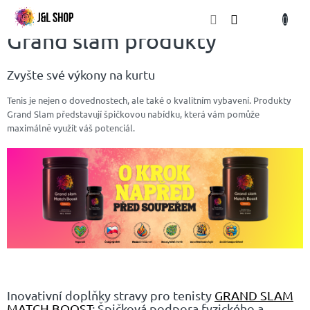
Přejít
NÁKU
na
obsah
KOŠÍK
Grand slam produkty
Zvyšte své výkony na kurtu
Tenis je nejen o dovednostech, ale také o kvalitním vybavení. Produkty
Grand Slam představují špičkovou nabídku, která vám pomůže
maximálně využít váš potenciál.
Inovativní doplňky stravy pro tenisty
GRAND SLAM
MATCH BOOST
: Špičková podpora fyzického a