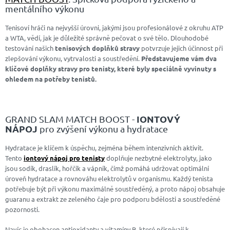
mentálního výkonu
Tenisoví hráči na nejvyšší úrovni, jakými jsou profesionálové z okruhu ATP
a WTA, vědí, jak je důležité správně pečovat o své tělo. Dlouhodobé
testování našich
tenisových doplňků stravy
potvrzuje jejich účinnost při
zlepšování výkonu, vytrvalosti a soustředění.
Představujeme vám dva
klíčové doplňky stravy pro tenisty, které byly speciálně vyvinuty s
ohledem na potřeby tenistů.
IONTOVÝ
GRAND SLAM MATCH BOOST -
NÁPOJ
pro zvýšení výkonu a hydratace
Hydratace je klíčem k úspěchu, zejména během intenzivních aktivit.
Tento
iontový nápoj pro tenisty
doplňuje nezbytné elektrolyty, jako
jsou sodík, draslík, hořčík a vápník, čímž pomáhá udržovat optimální
úroveň hydratace a rovnováhu elektrolytů v organismu. Každý tenista
potřebuje být při výkonu maximálně soustředěný, a proto nápoj obsahuje
guaranu a extrakt ze zeleného čaje pro podporu bdělosti a soustředěné
pozornosti.
Navíc je obohacen antioxidanty a vitamíny B, které přispívají k