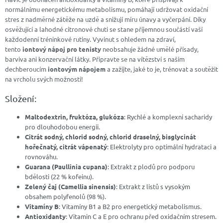
normálnímu energetickému metabolismu, pomáhají udržovat oxidační
stres z nadměrné zátěže na uzdě a snižují míru únavy a vyčerpání. Díky
osvěžující a lahodné citronové chuti se stane příjemnou součástí vaší
každodenní tréninkové rutiny. Vyvinut s ohledem na zdraví,
tento
iontový nápoj pro tenisty
neobsahuje žádné umělé přísady,
barviva ani konzervační látky. Připravte se na vítězství s naším
dechberoucím
iontovým nápojem
a zažijte, jaké to je, trénovat a soutěžit
na vrcholu svých možností!
Složení:
Maltodextrin, fruktóza, glukóza
: Rychlé a komplexní sacharidy
pro dlouhodobou energii.
Citrát sodný, chlorid sodný, chlorid draselný, bisglycinát
hořečnatý, citrát vápenatý
: Elektrolyty pro optimální hydrataci a
rovnováhu.
Guarana (Paullinia cupana)
: Extrakt z plodů pro podporu
bdělosti (22 % kofeinu).
Zelený čaj (Camellia sinensis)
: Extrakt z listů s vysokým
obsahem polyfenolů (98 %).
Vitamíny B
: Vitamíny B1 a B2 pro energetický metabolismus.
Antioxidanty
: Vitamin C a E pro ochranu před oxidačním stresem.