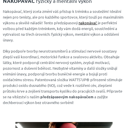
NAKOPÁVAČ
fyzický a mentální výkon
Nakopávač, který zcela změní váš přístup k tréninku a soutežím! Ideální
nejen pro tenisty, ale pro každého sportovce, který touží po maximálním
výkonu a skvělé náladě! Tento předzápasový
nakopávač
je perfektní
volbou před každým tréninkem, kdy vám dodá energii, soustředění a
vytrvalost na třech úrovních: fyzický výkon, mentální výkon a oddálení
únavy.
Díky podpoře tvorby neurotransmiterů a stimulaci nervové soustavy
zlepší vaši koordinaci, motorické funkce a svalovou aktivitu. Obsahuje
látky, které podporují centrální nervový systém, zvyšují motivaci,
pozornost a duševní bdělost. Nezbytné vitamíny a další složky snižují
vnímání únavy, podporují tvorbu buněčné energie a bojují proti
oxidačnímu stresu. Patentovaná složka WATTS'UP® přirozeně stimuluje
produkci oxidu dusnatého (NO), což vede k rozšíření cév, zlepšení
průtoku krve a zvýšení transportu kyslíku do pracujících svalů. Připravte
se na vítězství s naším
předzápasovým nakopávačem
a zažijte
dechberoucí výkon bez otravného svrbění!