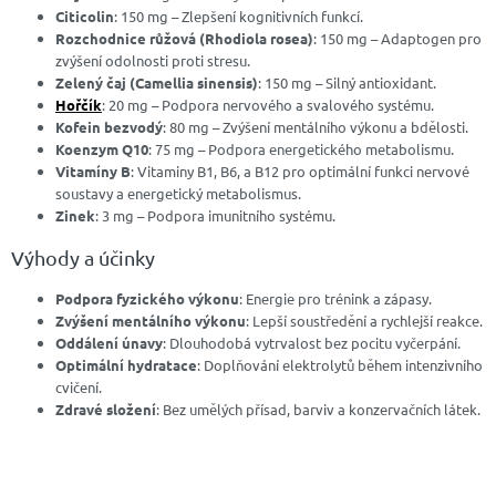
Citicolin
: 150 mg – Zlepšení kognitivních funkcí.
Rozchodnice růžová (Rhodiola rosea)
: 150 mg – Adaptogen pro
zvýšení odolnosti proti stresu.
Zelený čaj (Camellia sinensis)
: 150 mg – Silný antioxidant.
Hořčík
: 20 mg – Podpora nervového a svalového systému.
Kofein bezvodý
: 80 mg – Zvýšení mentálního výkonu a bdělosti.
Koenzym Q10
: 75 mg – Podpora energetického metabolismu.
Vitamíny B
: Vitaminy B1, B6, a B12 pro optimální funkci nervové
soustavy a energetický metabolismus.
Zinek
: 3 mg – Podpora imunitního systému.
Výhody a účinky
Podpora fyzického výkonu
: Energie pro trénink a zápasy.
Zvýšení mentálního výkonu
: Lepší soustředění a rychlejší reakce.
Oddálení únavy
: Dlouhodobá vytrvalost bez pocitu vyčerpání.
Optimální hydratace
: Doplňování elektrolytů během intenzivního
cvičení.
Zdravé složení
: Bez umělých přísad, barviv a konzervačních látek.